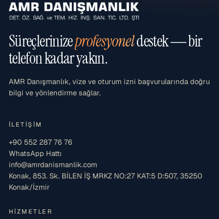
Süreçlerinize
profesyonel
destek — bir
telefon kadar yakın.
AMR Danışmanlık, vize ve oturum izni başvurularında doğru
bilgi ve yönlendirme sağlar.
İLETIŞIM
+90 552 287 76 76
WhatsApp Hattı
info@amrdanismanlik.com
Konak, 853. Sk. BİLEN İŞ MRKZ NO:27 KAT:5 D:507, 35250
Konak/İzmir
HIZMETLER