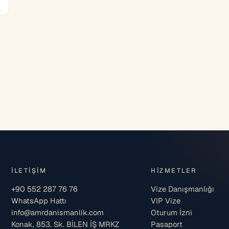
İLETIŞIM
HIZMETLER
+90 552 287 76 76
Vize Danışmanlığı
WhatsApp Hattı
VIP Vize
info@amrdanismanlik.com
Oturum İzni
Konak, 853. Sk. BİLEN İŞ MRKZ
Pasaport