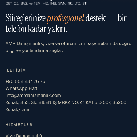
Süreçlerinize
profesyonel
destek — bir
telefon kadar yakın.
AMR Danışmanlık, vize ve oturum izni başvurularında doğru
bilgi ve yönlendirme sağlar.
İLETIŞIM
+90 552 287 76 76
WhatsApp Hattı
info@amrdanismanlik.com
Konak, 853. Sk. BİLEN İŞ MRKZ NO:27 KAT:5 D:507, 35250
Konak/İzmir
HIZMETLER
Vize Danışmanlığı