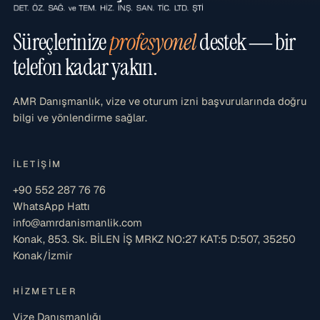
Süreçlerinize
profesyonel
destek — bir
telefon kadar yakın.
AMR Danışmanlık, vize ve oturum izni başvurularında doğru
bilgi ve yönlendirme sağlar.
İLETIŞIM
+90 552 287 76 76
WhatsApp Hattı
info@amrdanismanlik.com
Konak, 853. Sk. BİLEN İŞ MRKZ NO:27 KAT:5 D:507, 35250
Konak/İzmir
HIZMETLER
Vize Danışmanlığı