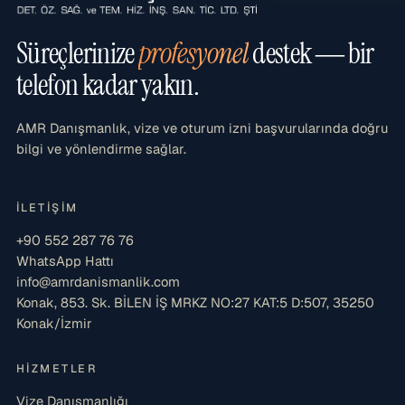
Süreçlerinize
profesyonel
destek — bir
telefon kadar yakın.
AMR Danışmanlık, vize ve oturum izni başvurularında doğru
bilgi ve yönlendirme sağlar.
İLETIŞIM
+90 552 287 76 76
WhatsApp Hattı
info@amrdanismanlik.com
Konak, 853. Sk. BİLEN İŞ MRKZ NO:27 KAT:5 D:507, 35250
Konak/İzmir
HIZMETLER
Vize Danışmanlığı