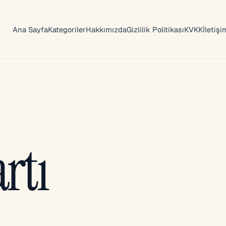
Ana Sayfa
Kategoriler
Hakkımızda
Gizlilik Politikası
KVKK
İletişi
rtı