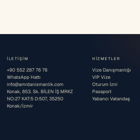
İLETIŞIM
HIZMETLER
+90 552 287 76 76
Vize Danışmanlığı
WhatsApp Hattı
VIP Vize
info@amrdanismanlik.com
Oturum İzni
Konak, 853. Sk. BİLEN İŞ MRKZ
Pasaport
NO:27 KAT:5 D:507, 35250
Yabancı Vatandaş
Konak/İzmir