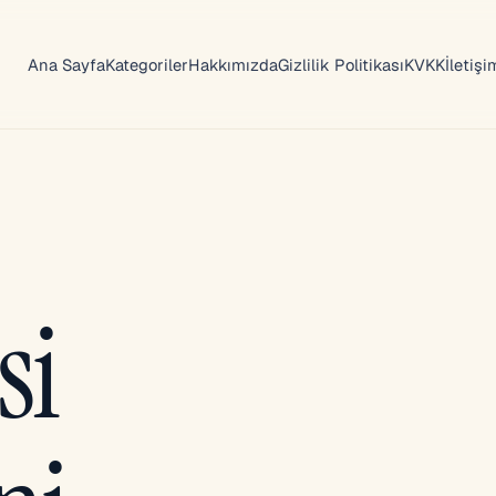
Ana Sayfa
Kategoriler
Hakkımızda
Gizlilik Politikası
KVKK
İletişi
si