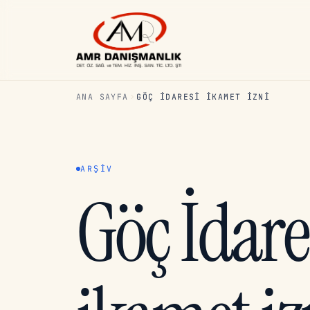
ANA SAYFA
GÖÇ İDARESI IKAMET IZNI
ARŞIV
Göç İdare