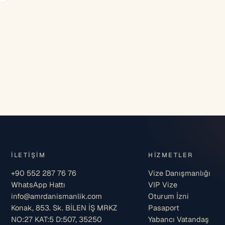
İLETIŞIM
HIZMETLER
+90 552 287 76 76
Vize Danışmanlığı
WhatsApp Hattı
VIP Vize
info@amrdanismanlik.com
Oturum İzni
Konak, 853. Sk. BİLEN İŞ MRKZ
Pasaport
NO:27 KAT:5 D:507, 35250
Yabancı Vatandaş