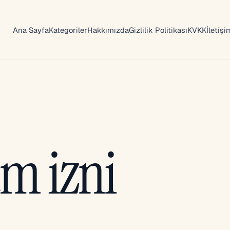
Ana Sayfa
Kategoriler
Hakkımızda
Gizlilik Politikası
KVKK
İletişi
um izni