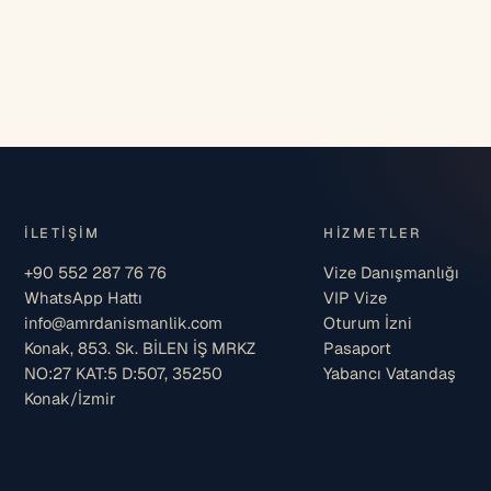
İLETIŞIM
HIZMETLER
+90 552 287 76 76
Vize Danışmanlığı
WhatsApp Hattı
VIP Vize
info@amrdanismanlik.com
Oturum İzni
Konak, 853. Sk. BİLEN İŞ MRKZ
Pasaport
NO:27 KAT:5 D:507, 35250
Yabancı Vatandaş
Konak/İzmir