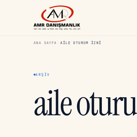
ANA SAYFA
AILE OTURUM IZNI
ARŞIV
aile otur